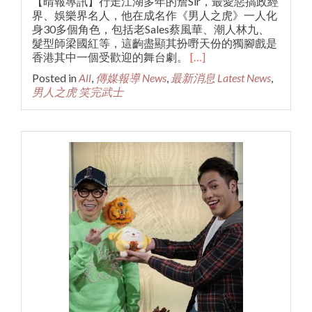
【晴報專訊】行走江湖多年的詹Sir，最愛惡搞政經
界、娛樂界名人，他在成名作《男人之虎》一人化
身30多個角色，包括老Sales蔡風華、潮人林九、
髮型師梁國紅等，這齣盡顯其扮嘢天份的獨腳戲是
香港其中一個受歡迎的舞台劇。
[…]
Posted in
All
,
傳媒報導 News
,
最新消息 Latest News
,
男人之虎 笑完武士