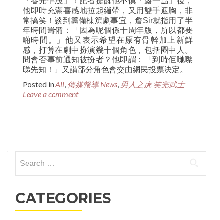
「春光乍洩」！記者提醒他不慎「露一點」後，
他即時充滿喜感地拉起繃帶，又用雙手遮胸，非
常搞笑！談到籌備棟篤劇事宜，詹Sir就指用了半
年時間籌備：「因為呢個係十周年版，所以都要
啲時間。」他又表示希望在原有骨幹加上新鮮
感，打算在劇中扮演幾十個角色，包括圈中人。
問會否事前通知被扮者？他即謂：「到時佢哋嚟
睇先知！」又謂部分角色會交由網民投票決定。
Posted in
All
,
傳媒報導 News
,
男人之虎 笑完武士
Leave a comment
Posts navigation
Search for:
CATEGORIES