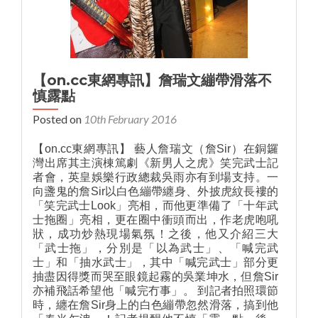
【on.cc東網專訊】詹瑞文繃帶滑落不
慎露點
Posted on
10th February 2016
【on.cc東網專訊】 藝人詹瑞文（詹Sir）在銅鑼
灣出席其主演棟篤劇《新男人之虎》笑完武士記
者會，英皇娛樂行政總裁吳雨亦有到場支持。一
向盞鬼的詹Sir以白色繃帶纏身、外披虎紋長褸的
「笑完武士Look」亮相，而他更準備了「十年武
士拖圈」亮相，更在圈中衝頭而出，作老虎咆吼
狀，成功炒熱現場氣氛！之後，他又介紹三大
「武士拖」，分別是「以為武士」、「喊完武
士」和「抽水武士」，其中「喊完武士」部分更
抽盡因得獎而哭至眼鏡起霧的吳業坤水，但詹Sir
亦補飛話希望他「喊完冇事」。 到記者拍照環節
時，纏在詹Sir身上的白色繃帶忽然滑落，搞到他