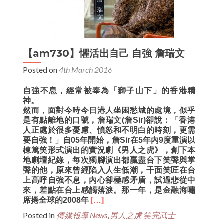
【am730】懼活出自己 自強 詹瑞文
Posted on
4th March 2016
自強不息，經常被奉為「獅子山下」的香港精
神。
然而，面對今時今日港人坐困愁城的處境，似乎
是有點離地的口號，詹瑞文(詹Sir)卻說：「香港
人正處於很多憂慮、憤怒和不明白的時刻，更需
要自強！」自05年開始，詹Sir在5年內9度重演以
棟篤笑形式演出的實況劇《男人之虎》，創下本
地劇壇紀錄，每次獨腳演出都贏盡台下笑聲與掌
聲的他，原來曾經陷入人生低潮，千面笑匠在台
上高呼自強不息，內心卻極感矛盾，試過悲從中
來，差點在台上感觸落淚。那一年，是金融海嘯
席捲全球的2008年
[…]
Posted in
傳媒報導 News
,
男人之虎 笑完武士