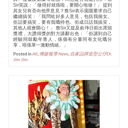
Sir笑說：「做得好就係啦，要開心地做！」 提到
其女兒有否向他畀意見？詹Sir表示囡囡要求自己
繼續搞笑：「我問咗好多人意見，包括我個女。
佢話要搞笑，要有我嘅特色。佢成日話我搞笑，
其他人就會開心！」 詹Sir又提及俞琤日前出席頒
獎禮，大讚得獎的對方講辭出色：「佢講到自己
經驗同鼓勵年青人，係個有分量同有文化嘅分
享，唔係單一激動情緒。」
Posted in
All
,
傳媒報導 News
,
自家品牌造型公仔Dr.
Jim Jim