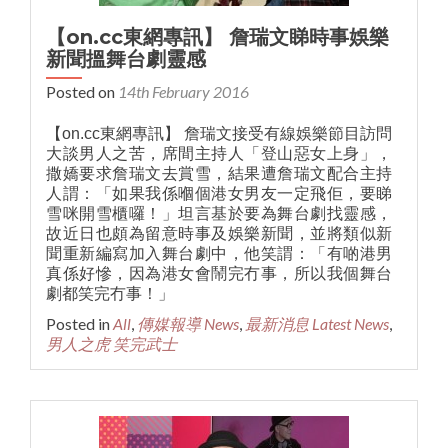
【on.cc東網專訊】 詹瑞文睇時事娛樂
新聞搵舞台劇靈感
Posted on
14th February 2016
【on.cc東網專訊】 詹瑞文接受有線娛樂節目訪問
大談男人之苦，席間主持人「登山惡女上身」，
撒嬌要求詹瑞文去賞雪，結果遭詹瑞文配合主持
人謂：「如果我係嗰個港女男友一定飛佢，要睇
雪咪開雪櫃囉！」坦言基於要為舞台劇找靈感，
故近日也頗為留意時事及娛樂新聞，並將類似新
聞重新編寫加入舞台劇中，他笑謂：「有啲港男
真係好慘，因為港女會鬧完冇事，所以我個舞台
劇都笑完冇事！」
Posted in
All
,
傳媒報導 News
,
最新消息 Latest News
,
男人之虎 笑完武士