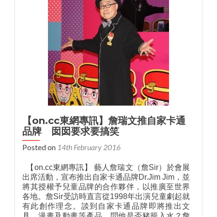
【on.cc東網專訊】詹瑞文推自家卡通
品牌 囡囡要求要搞笑
Posted on
14th February 2016
【on.cc東網專訊】 藝人詹瑞文（詹Sir）於會展
出席活動，宣布推出自家卡通品牌Dr.Jim Jim，並
將其授權予兒童品牌的合作夥伴，以推廣至世界
各地。詹Sir受訪時直言從1998年出演兒童劇起就
有此創作理念。談到自家卡通品牌即將推出文
具、漫畫及動畫等產品，問他是否豬籠入水？詹